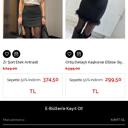
Zr Şort Etek Antrasit
Ortiş Detaylı Kaşkorse Elbise Siyah
₺749,00
₺599,00
374,50
299,50
Sepette 50% İndirim
Sepette 50% İndirim
TL
TL
E-Bülten'e Kayıt Ol!
KAYIT OL