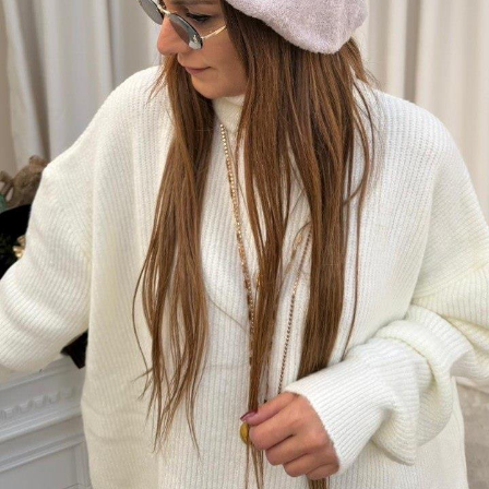
Marka Model Ressam Bere Açık Gri
Stok Kodu
(bere-498)
İndirimli ürünlerimizde değişim
ve iade
yapılamamaktadır.