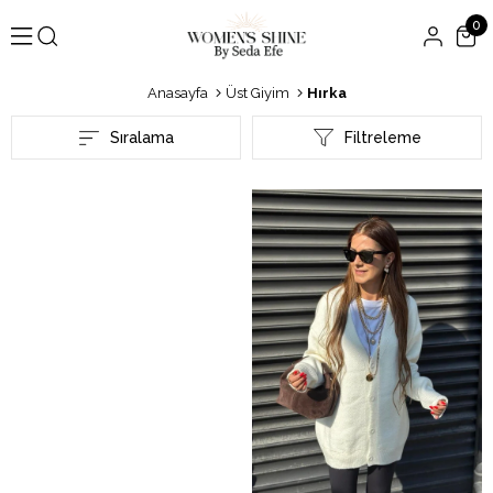
0
Anasayfa
Üst Giyim
Hırka
Sıralama
Filtreleme