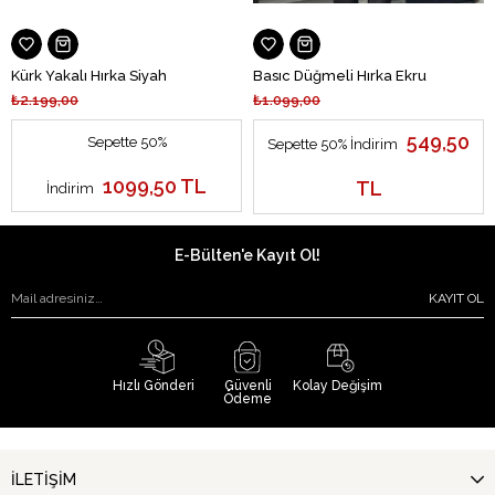
Kürk Yakalı Hırka Siyah
Basıc Düğmeli Hırka Ekru
₺2.199,00
₺1.099,00
549,50
Sepette 50%
Sepette 50% İndirim
1099,50 TL
TL
İndirim
E-Bülten'e Kayıt Ol!
KAYIT OL
Hızlı Gönderi
Güvenli
Kolay Değişim
Ödeme
İLETİŞİM