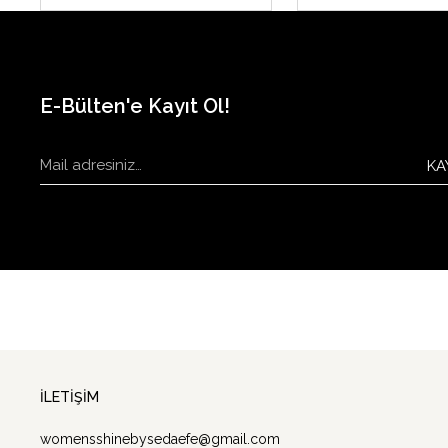
E-Bülten'e Kayıt Ol!
KA
İLETİŞİM
womensshinebysedaefe@gmail.com