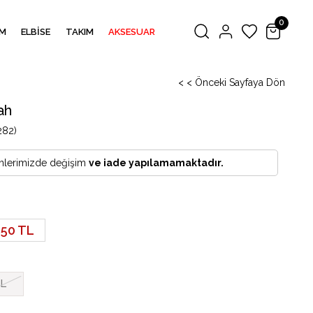
0
M
ELBİSE
TAKIM
AKSESUAR
< < Önceki Sayfaya Dön
ah
282)
rünlerimizde değişim
ve iade yapılamamaktadır.
,50 TL
L