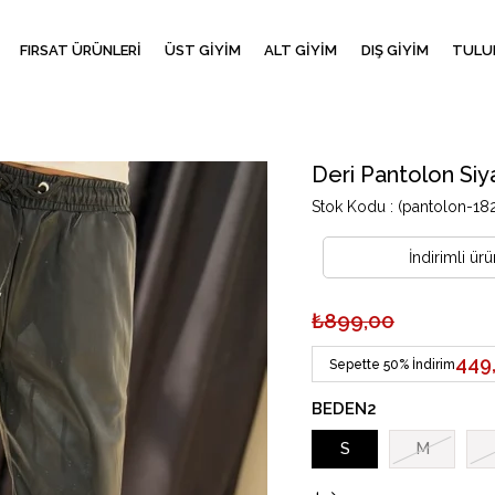
FIRSAT ÜRÜNLERİ
ÜST GİYİM
ALT GİYİM
DIŞ GİYİM
TULU
Deri Pantolon Siy
Stok Kodu
(pantolon-18
İndirimli ü
₺899,00
449
Sepette 50% İndirim
BEDEN2
S
M