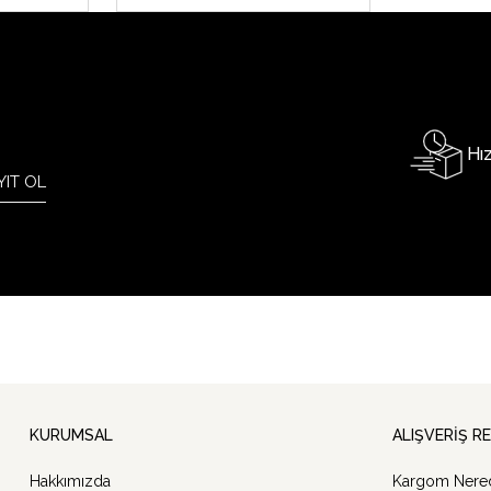
Hız
YIT OL
KURUMSAL
ALIŞVERİŞ R
Hakkımızda
Kargom Nere