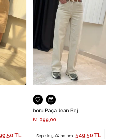
boru Paça Jean Bej
₺1.099,00
99,50 TL
549,50 TL
Sepette 50% İndirim