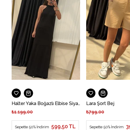
Halter Yaka Boğazlı Elbise Siyah
Lara Şort Bej
₺1.199,00
₺799,00
599,50 TL
3
Sepette 50% İndirim
Sepette 50% İndirim