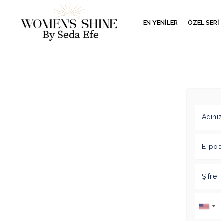
EN YENİLER
ÖZEL SERİ
Adını
E-pos
Şifre