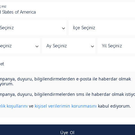
çiniz
 Seçiniz
İlçe Seçiniz
eçiniz
Ay Seçiniz
Yıl Seçiniz
yet
panya, duyuru, bilgilendirmelerden e-posta ile haberdar olmak
iyorum.
panya, duyuru, bilgilendirmelerden sms ile haberdar olmak istiy
lik koşullarını
ve
kişisel verilerimin korunmasını
kabul ediyorum.
Üye Ol