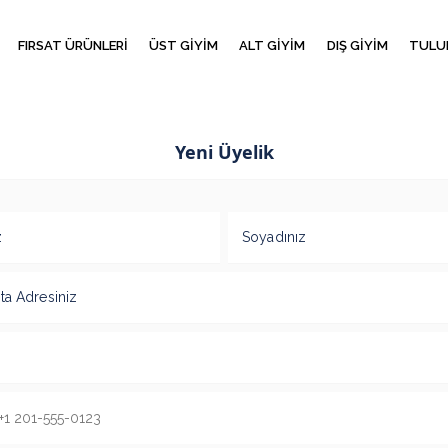
FIRSAT ÜRÜNLERİ
ÜST GİYİM
ALT GİYİM
DIŞ GİYİM
TULU
Yeni Üyelik
z
Soyadınız
ta Adresiniz