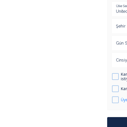
Ülke Se
Şehir
Gün S
Cinsi
Kam
ist
Kam
Üye